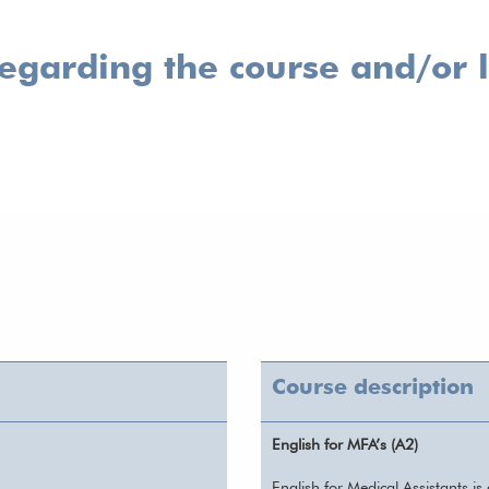
regarding the course and/or
Course description
English for MFA’s (A2)
English for Medical Assistants i