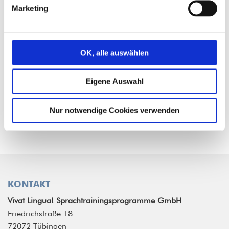
dass sich unsere Trainings mit der digitalen
Marketing
Umstellung gar nicht so sehr verändert haben.
Wir sind nach wie vor interaktiv, persönlich und
spontan.
OK, alle auswählen
Sie haben Fragen zu unseren Onlinekursen?
Eigene Auswahl
Kontaktieren Sie uns!
Nur notwendige Cookies verwenden
KONTAKT
Vivat Lingua! Sprachtrainingsprogramme GmbH
Friedrichstraße 18
72072 Tübingen