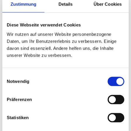
am 12.03.2020 diesen erfolgreichen
Zustimmung
Details
Über Cookies
unternehmerischen Schritt.
Wir sind Ihr Experte für Weiterbildung analog,
Diese Webseite verwendet Cookies
digital, virtuell, hybrid.
Wir nutzen auf unserer Website personenbezogene
Daten, um Ihr Benutzererlebnis zu verbessern. Einige
Unsere
Transformation
sowie einen
Einblick in
davon sind essenziell. Andere helfen uns, die Inhalte
die Kurse
bekommen Sie im
Podcast "didn't
unserer Website zu verbessern.
cancel; went digital".
Einwilligungsauswahl
In der Folge
"Vivat Lingua! Tübingen:
Notwendig
Sprachinstitut digital"
erzählen wir von unserer
rasanten Umstellung auf den digitalen Betrieb.
Präferenzen
In der Folge
"Adelheid Kumpf und Marina
Statistiken
Menner: Sprachtrainings"
sprechen wir davon,