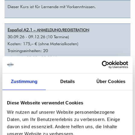
Dieser Kurs ist für Lernende mit Vorkenntnissen.
Español A2.1
– ANMELDUNG/REGISTRATION
30.09.26 - 09.12.26 (10 Termine)
Kosten: 175,– € (ohne Materialkosten)
Trainingseinheiten: 20
Mittwoch, 18.00 - 19.30 Uhr
mit Eliza Pieleanu
Präsenzkurs
Zustimmung
Details
Über Cookies
Dieser Kurs ist für Lernende mit Vorkenntnissen.
Diese Webseite verwendet Cookies
Wir nutzen auf unserer Website personenbezogene
Español A2 Café y Conversación
– ANMELDUNG/REGISTRATION
Daten, um Ihr Benutzererlebnis zu verbessern. Einige
02.10.26 - 11.12.26 (10 Termine)
davon sind essenziell. Andere helfen uns, die Inhalte
Kosten: 175,– € (ohne Materialkosten)
unserer Website zu verbessern.