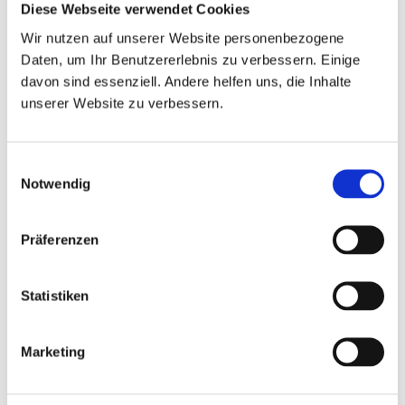
Hier finden Sie Deutschkurse A1 bis C1 mit Fokus auf
Diese Webseite verwendet Cookies
Grammatik, Phonetik, Sprechen, Schreiben, Hören und Lesen
.
Wir nutzen auf unserer Website personenbezogene
Daten, um Ihr Benutzererlebnis zu verbessern. Einige
davon sind essenziell. Andere helfen uns, die Inhalte
Deutsch
Niveau A1
unserer Website zu verbessern.
Hier finden Sie Deutschkurse für
Anfänger:innen
ohne
Einwilligungsauswahl
Grundkenntnisse und mit wenig Grundkenntnissen.
Notwendig
Deutsch
Niveau A2
Präferenzen
Hier finden Sie Deutschkurse für
Anfänger:innen
mit guten
Statistiken
Grundkenntnissen.
Marketing
Deutsch
Niveau B1