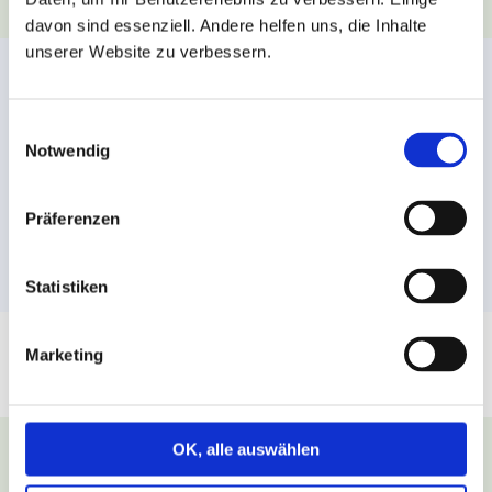
davon sind essenziell. Andere helfen uns, die Inhalte
unserer Website zu verbessern.
Deutsch für Theologen
Wir bieten derzeit Einzeltrainings für
Einwilligungsauswahl
Theolog:innen, Theologiestudierende,
Notwendig
Pfarrer:innen und Priester aller Konfessionen an.
Präferenzen
MEHR INFORMATIONEN
Statistiken
Marketing
Das Plus bei Vivat Lingua!
OK, alle auswählen
Wo sind Sie jetzt? – Needs