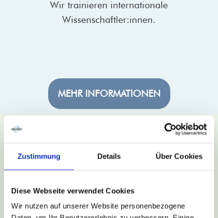
Wir trainieren internationale
Wissenschaftler:innen.
MEHR INFORMATIONEN
Deutsch für die Pflege
Wir unterstützen ausländische Pflegekräfte auf
ihrem Weg und verhelfen zu mehr Souveranität
Zustimmung
Details
Über Cookies
im Klinikalltag.
Diese Webseite verwendet Cookies
Wir nutzen auf unserer Website personenbezogene
MEHR INFORMATIONEN
Daten, um Ihr Benutzererlebnis zu verbessern. Einige