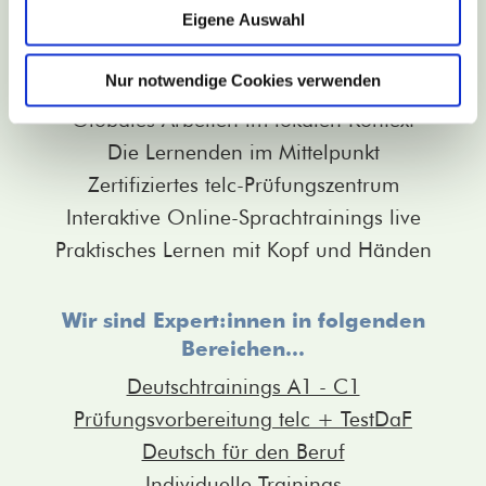
Analysis/Bedarfsanalyse
Eigene Auswahl
Wo wollen Sie hin? – Analyse Ihrer individuellen
Nur notwendige Cookies verwenden
Ressourcen
Globales Arbeiten im lokalen Kontext
Die Lernenden im Mittelpunkt
Zertifiziertes telc-Prüfungszentrum
Interaktive Online-Sprachtrainings live
Praktisches Lernen mit Kopf und Händen
Wir sind Expert:innen in folgenden
Bereichen...
Deutschtrainings A1 - C1
Prüfungsvorbereitung telc + TestDaF
Deutsch für den Beruf
Individuelle Trainings