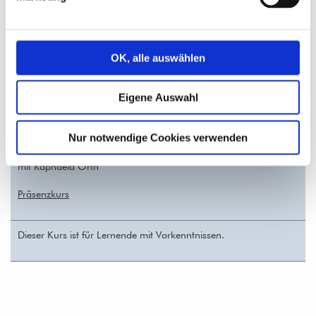
Dieser Kurs ist für Lernende mit sehr geringen Vorkenntnissen.
OK, alle auswählen
Español A1/A2
– ANMELDUNG/REGISTRATION
Eigene Auswahl
30.09.26 - 09.12.26 (10 Termine)
Kosten: 175, – € (ohne Materialkosten)
Trainingseinheiten: 20
Nur notwendige Cookies verwenden
Mittwoch, 19.00 - 20.30 Uhr
mit Raphaela Orth
Präsenzkurs
Dieser Kurs ist für Lernende mit Vorkenntnissen.