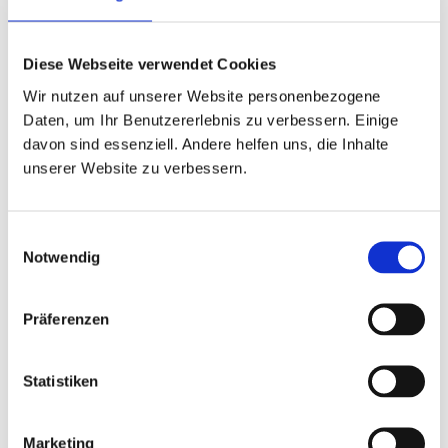
28.09.26 - 07.12.26 (10 Termine)
Kosten: 175, – € (ohne Materialkosten)
Trainingseinheiten: 20
Diese Webseite verwendet Cookies
Montag, 18.00 - 19.30 Uhr
Wir nutzen auf unserer Website personenbezogene
mit Raphaela Orth
Daten, um Ihr Benutzererlebnis zu verbessern. Einige
davon sind essenziell. Andere helfen uns, die Inhalte
Präsenzkurs
unserer Website zu verbessern.
Dieser Kurs ist für Lernende mit geringen Vorkenntnissen.
Einwilligungsauswahl
Notwendig
Español A1.2
– ANMELDUNG/REGISTRATION
01.10.26 - 10.12.26 (10 Termine)
Präferenzen
Kosten: 175, – € (ohne Materialkosten)
Trainingseinheiten: 20
Donnerstag, 18.00 - 19.30 Uhr
Statistiken
Präsenzkurs
Marketing