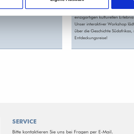
Südafrika, wegen seiner kulturell
unglaubliche Mischung aus Wild
einzigartigen kulturellen Erlebnis
Unser interaktiver Workshop lädt
über die Geschichte Südafrikas,
Entdeckungsreise!
SERVICE
Bitte kontaktieren Sie uns bei Fragen per E-Mail.