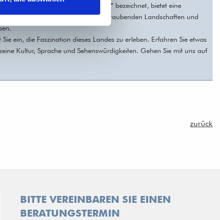
en Vielfalt oft als „Regenbogennation” bezeichnet, bietet eine
tieren, pulsierenden Städten, atemberaubenden Landschaften und
sen.
 Sie ein, die Faszination dieses Landes zu erleben. Erfahren Sie etwas
 seine Kultur, Sprache und Sehenswürdigkeiten. Gehen Sie mit uns auf
zurück
BITTE VEREINBAREN SIE EINEN
BERATUNGSTERMIN