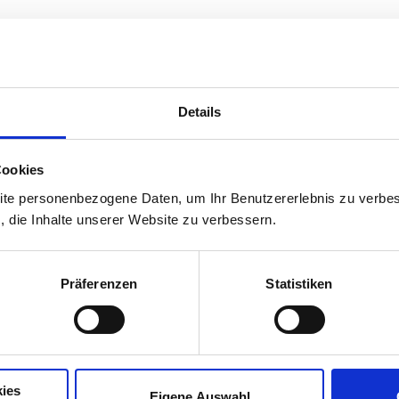
Details
Brasilien bedeutet 8000 km Küst
Vielfalt - ein Land wie ein Kont
Tauchen Sie ein in diese Welt vo
Cookies
jenseits der Klischees kennenzu
ite personenbezogene Daten, um Ihr Benutzererlebnis zu verbes
erfahren.
s, die Inhalte unserer Website zu verbessern.
China: ein Land der Superlative
Floren weltweit. Außerdem geh
Präferenzen
Statistiken
Wir stellen Ihnen in unserem int
erklären Dos & Don’ts rund ums
einen Basis-Reisewortschatz für 
ies
Eigene Auswahl