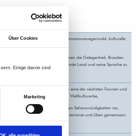
Über Cookies
e, pulsierende Millionenmetropolen, Amazonasregenwald, kulturelle
inent. Und dabei Lebensfreude pur.
ller Energie. Unser Workshop bietet Ihnen die Gelegenheit, Brasilien
lernen und mehr über dieses faszinierende Land und seine Sprache zu
sern. Einige davon sind
. Mit 18 Klimaregionen verfügt es über eine der reichsten Faunen und
ören über 30 Bauwerke zum UNESCO Weltkulturerbe.
Marketing
eraktiven Workshop die faszinierendsten Sehenswürdigkeiten vor,
 Essen, zeigen eine traditionelle Teezeremonie und üben gemeinsam
unterwegs.
OK, alle auswählen