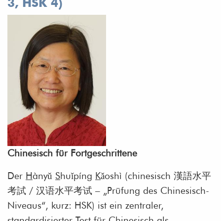
3, HSK 4)
Chinesisch für Fortgeschrittene
Der
H
ànyǔ
S
huǐpíng
K
ǎoshì (chinesisch 漢語水平
考試 / 汉语水平考试 – „Prüfung des Chinesisch-
Niveaus“, kurz: HSK) ist ein zentraler,
standardisierter Test für Chinesisch als