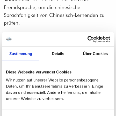
Fremdsprache, um die chinesische
Sprachfähigkeit von Chinesisch-Lernenden zu
prüfen.
Es gibt sechs HSK-Stufen: HSK 1 bis 6.
Zustimmung
Details
Über Cookies
Chinesisch HSK 3
Diese Webseite verwendet Cookies
Der Kurs orientiert sich an der HSK 3 Prüfung mit einem
Wir nutzen auf unserer Website personenbezogene
vorgeschriebenen Wortschatz von 600 Wörtern.
Daten, um Ihr Benutzererlebnis zu verbessern. Einige
10 Termine auf Anfrage
davon sind essenziell. Andere helfen uns, die Inhalte
unserer Website zu verbessern.
Bitte melden Sie sich hierzu direkt bei uns.