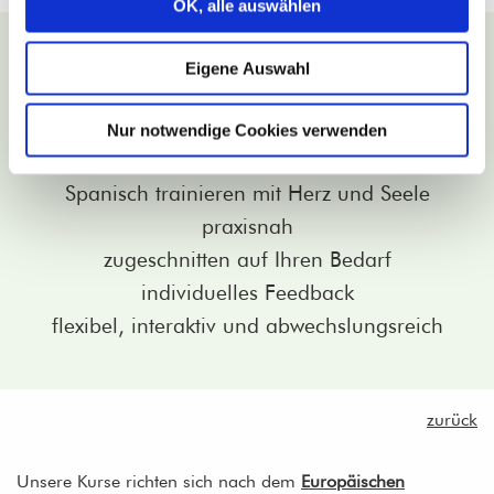
OK, alle auswählen
Das Plus bei Vivat Lingua!
Eigene Auswahl
kleine Gruppen mit maximal
8
Lernende
professionelle
Spanisch
trainerinnen mit
Nur notwendige Cookies verwenden
langjähriger Erfahrung
Spanisch trainieren mit Herz und Seele
praxisnah
zugeschnitten auf Ihren Bedarf
individuelles Feedback
flexibel, interaktiv und abwechslungsreich
zurück
Unsere Kurse richten sich nach dem
Europäischen