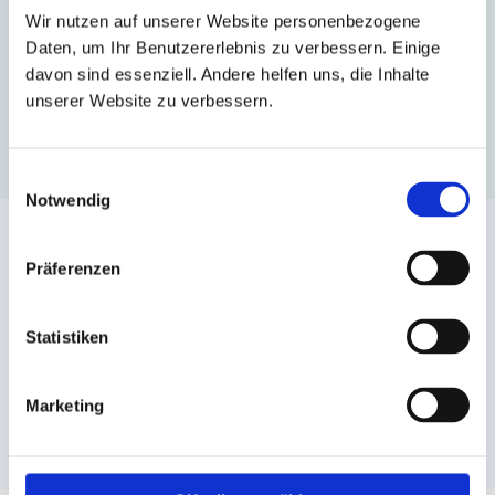
gestaltbare Sprachtrainings in Gruppen oder
Wir nutzen auf unserer Website personenbezogene
individuell.
Daten, um Ihr Benutzererlebnis zu verbessern. Einige
davon sind essenziell. Andere helfen uns, die Inhalte
unserer Website zu verbessern.
MEHR INFORMATIONEN
Einwilligungsauswahl
Notwendig
Offene Spanischtrainings
Die Spanischkurse finden einmal pro Woche mit
Präferenzen
anderen Lernenden statt, dauern 90 Minuten und
können sowohl online als auch vor Ort bei Vivat
Statistiken
Lingua! stattfinden.
Marketing
ZUR KURSÜBERSICHT