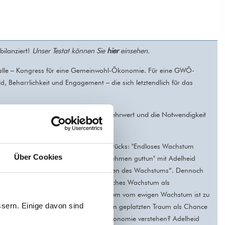
ilanziert!
Unser Testat können Sie
hier
einsehen
.
alle – Kongress für eine Gemeinwohl-Ökonomie. Für eine GWÖ-
, Beharrlichkeit und Engagement – die sich letztendlich für das
ty Tag:
Adelheid Kumpf stellt den Mehrwert und die Notwendigkeit
en Maximen der GWÖ vor.
des Online-Unternehmerinnen-Frühstücks: "Endloses Wachstum
Über Cookies
er Gemeinwohlökonomie dem Unternehmen guttun"
mit Adelheid
ieb bereits vor 50 Jahren die „Grenzen des Wachstums“. Dennoch
ter weiterhin Jahr für Jahr kontinuierliches Wachstum als
 wurde ein Tabu gebrochen: „Der Traum vom ewigen Wachstum ist zu
sern. Einige davon sind
tat: Robert Habeck). Können wir diesen geplatzten Traum als Chance
 globale Bewegung der Gemeinwohlökonomie verstehen? Adelheid