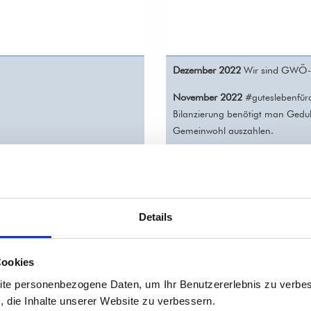
Dezember 2022
Wir sind GWÖ-b
November 2022
#guteslebenfür
Bilanzierung benötigt man Geduld
Gemeinwohl auszahlen.
Weltethos Communi
20.07.2022
des Wirtschaftens auch nach d
29.06.2022
Vortrag im Rahmen 
Details
ist
over
- warum die Impulse d
Kumpf.
Der Club
of
Rome beschr
verkündeten die Wirtschaftsminis
Cookies
Erfolgsmeldung. Im Januar 2022
ite personenbezogene Daten, um Ihr Benutzererlebnis zu verbes
Ende“ betitelte es
Der Spiegel
(Zi
s, die Inhalte unserer Website zu verbessern.
sehen – und wie können wir die