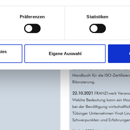
Kumpf berichtet vom Umbruch i
fürs Team und warum diese Transf
Präferenzen
Statistiken
15.03.2022
Start von Niels Sto
27.01.2022
Studium Generale de
10.12.2021
Live-Talk von Adelh
ies
Eigene Auswahl
27.10.2021
GWÖ-Auftakt-Bespre
Schuster. Christine Schuster wa
Handbuch für die ISO-Zertifizier
Bilanzierung.
22.10.2021
FRANZ!werk Veranst
Welche Bedeutung kann ein Mod
bei der Bewältigung wirtschaftl
Tübinger Unternehmen Vivat Li
Schwerpunkten und Erfahrunge