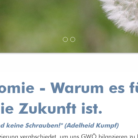
mie - Warum es fü
e Zukunft ist.
nd keine Schrauben!" (Adelheid Kumpf)
izierung verabschiedet, um uns GWÖ bilanzieren zu