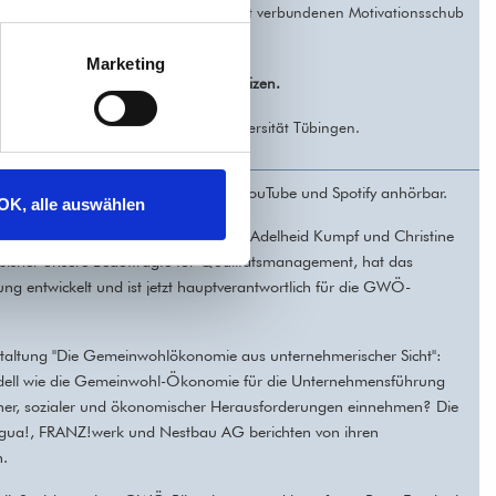
n ihrem Unternehmen, von dem damit verbundenen Motivationsschub
ormation tatsächlich richtig guttut.
Marketing
ck und Adelheid Kumpf als
Klimakomplizen.
r Wirtschaftswissenschaften der Universität Tübingen.
eid Kumpf mit Claudia Hümpel - auf YouTube und Spotify anhörbar.
OK, alle auswählen
chung mit Peter Frank, Niels Stock, Adelheid Kumpf und Christine
r bisher unsere Beauftragte für Qualitätsmanagement, hat das
ung entwickelt und ist jetzt hauptverantwortlich für die GWÖ-
altung "Die Gemeinwohlökonomie aus unternehmerischer Sicht":
ell wie die Gemeinwohl-Ökonomie für die Unternehmensführung
icher, sozialer und ökonomischer Herausforderungen einnehmen? Die
ngua!, FRANZ!werk und Nestbau AG berichten von ihren
n.