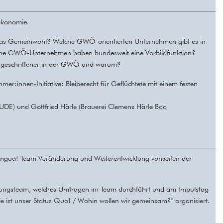
ökonomie.
 das Gemeinwohl? Welche GWÖ-orientierten Unternehmen gibt es in
che GWÖ-Unternehmen haben bundesweit eine Vorbildfunktion?
rtgeschrittener in der GWÖ und warum?
mer:innen-Initiative:
Bleiberecht für Geflüchtete mit einem festen
VAUDE) und Gottfried Härle (Brauerei Clemens Härle Bad
Lingua! Team Veränderung und Weiterentwicklung vonseiten der
cklungsteam, welches Umfragen im Team durchführt und am Impulstag
ist unser Status Quo! / Wohin wollen wir gemeinsam?" organisiert.