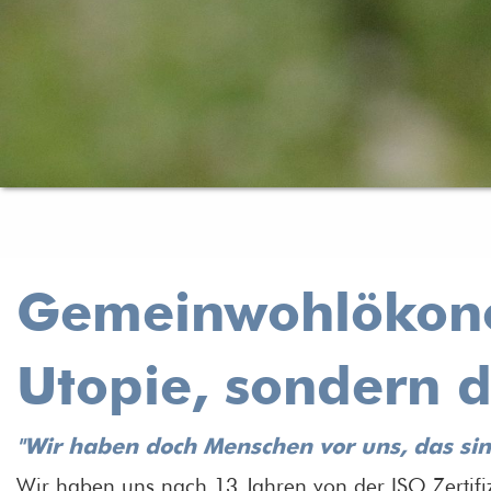
Gemeinwohlökono
Utopie, sondern di
"Wir haben doch Menschen vor uns, das si
Wir haben uns nach 13 Jahren von der ISO Zertif